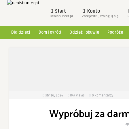
Start
Konto
Dealshunter.pl
Zarejestruj/zaloguj się
Dla dzieci
Dom i ogród
Odzież i obuwie
Podróże
sty 16, 2024
847
Views
0 komentarzy
Wypróbuj za darmo
Op