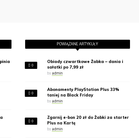
POWIĄZANE ARTYKUŁY
pinia
Obiady czwartkowe Żabka – dania i
0
sałatki po 7,99 zł
by
admin
Abonamenty PlayStation Plus 33%
0
taniej na Black Friday
by
admin
za
Zgarnij e-bon 20 zł do Żabki za starter
0
Plus na Kartę
by
admin