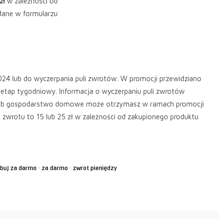
zł
w zależności od
dane w formularzu
024 lub do wyczerpania puli zwrotów. W promocji przewidziano
etap tygodniowy. Informacja o wyczerpaniu puli zwrotów
ba lub gospodarstwo domowe może otrzymasz w ramach promocji
wrotu to 15 lub 25 zł w zależności od zakupionego produktu
·
·
buj za darmo
za darmo
zwrot pieniędzy