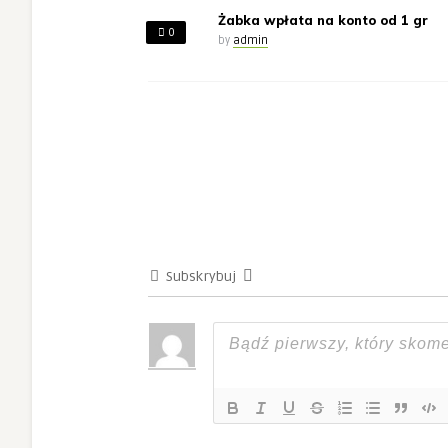
Żabka wpłata na konto od 1 gr
0
by
admin
Subskrybuj