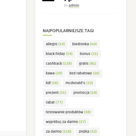
by
admin
NAJPOPULARNIEJSZE TAGI
allegro
(19)
biedronka
(40)
black friday
(19)
bonus
(21)
cashback
(139)
gratis
(81)
kawa
(20)
kod rabatowy
(26)
lidl
(26)
mcdonald's
(23)
prezent
(21)
promocja
(18)
rabat
(77)
testowanie produktów
(38)
wypróbuj za darmo
(37)
za darmo
(118)
zniżka
(32)