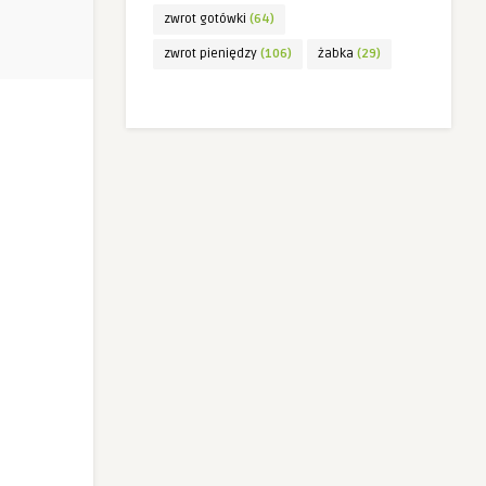
zwrot gotówki
(64)
zwrot pieniędzy
(106)
żabka
(29)