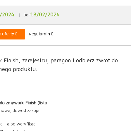
1/2024
18/02/2024
|
Do:
o oferty
Regulamin
inish, zarejestruj paragon i odbierz zwrot do
onego produktu.
do zmywarki Finish
(lista
chowaj dowód zakupu.
ji, a po weryfikacji