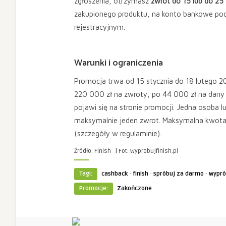
zgłoszenia, otrzymasz
zwrot do 15 lub do 25 
zakupionego produktu, na konto bankowe po
rejestracyjnym.
Warunki i ograniczenia
Promocja trwa od 15 stycznia do 18 lutego 2
220 000 zł na zwroty, po 44 000 zł na dany 
pojawi się na stronie promocji. Jedna oso
maksymalnie jeden zwrot. Maksymalna kwota z
(szczegóły w regulaminie).
|
Źródło: Finish
Fot: wyprobujfinish.pl
·
·
·
Tagi:
cashback
finish
spróbuj za darmo
wypró
Promocje:
Zakończone