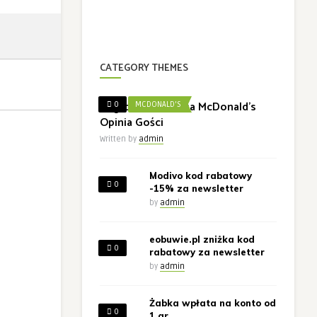
CATEGORY THEMES
Nagroda w Ankieta McDonald’s
0
MCDONALD'S
Opinia Gości
Written by
admin
Modivo kod rabatowy
0
-15% za newsletter
by
admin
eobuwie.pl zniżka kod
0
rabatowy za newsletter
by
admin
Żabka wpłata na konto od
0
1 gr