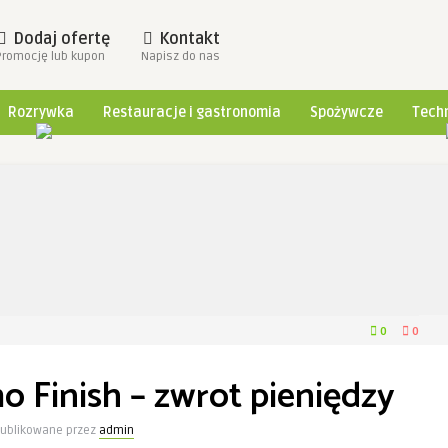
Dodaj ofertę
Kontakt
Promocję lub kupon
Napisz do nas
Rozrywka
Restauracje i gastronomia
Spożywcze
Techn
0
0
 Finish – zwrot pieniędzy
ublikowane przez
admin