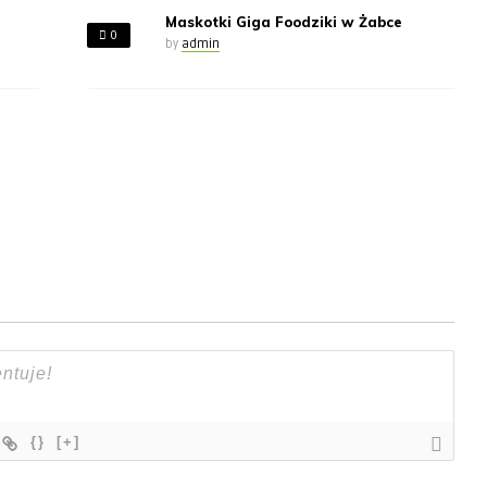
Maskotki Giga Foodziki w Żabce
0
by
admin
{}
[+]