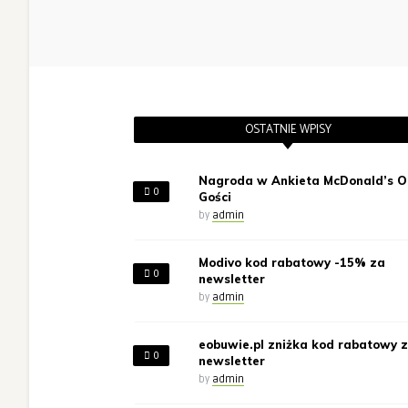
OSTATNIE WPISY
Nagroda w Ankieta McDonald’s O
0
Gości
by
admin
Modivo kod rabatowy -15% za
0
newsletter
by
admin
eobuwie.pl zniżka kod rabatowy 
0
newsletter
by
admin