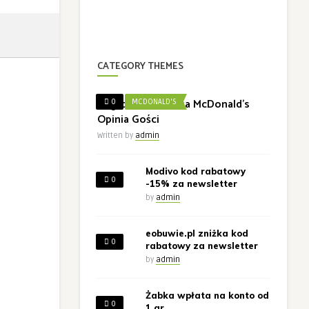
CATEGORY THEMES
Nagroda w Ankieta McDonald’s
0
MCDONALD'S
Opinia Gości
Written by
admin
Modivo kod rabatowy
0
-15% za newsletter
by
admin
eobuwie.pl zniżka kod
0
rabatowy za newsletter
by
admin
Żabka wpłata na konto od
0
1 gr