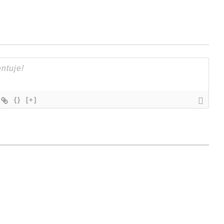
{}
[+]