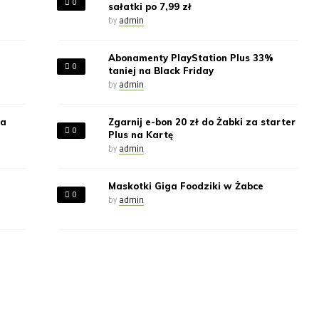
0
sałatki po 7,99 zł
by
admin
Abonamenty PlayStation Plus 33%
0
taniej na Black Friday
by
admin
za
Zgarnij e-bon 20 zł do Żabki za starter
0
Plus na Kartę
by
admin
Maskotki Giga Foodziki w Żabce
0
by
admin