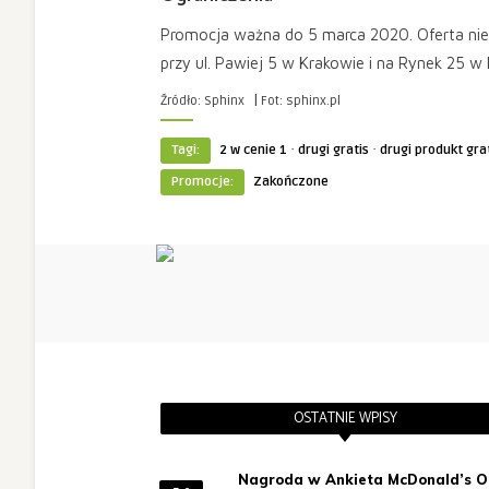
Promocja ważna do 5 marca 2020. Oferta nie
przy ul. Pawiej 5 w Krakowie i na Rynek 25 w
|
Źródło: Sphinx
Fot: sphinx.pl
·
·
Tagi:
2 w cenie 1
drugi gratis
drugi produkt gra
Promocje:
Zakończone
OSTATNIE WPISY
Nagroda w Ankieta McDonald’s O