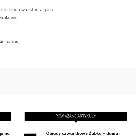
 dostępna w restauracjach
 Krakowie.
·
tis
sphinx
POWIĄZANE ARTYKUŁY
pinia
Obiady czwartkowe Żabka – dania i