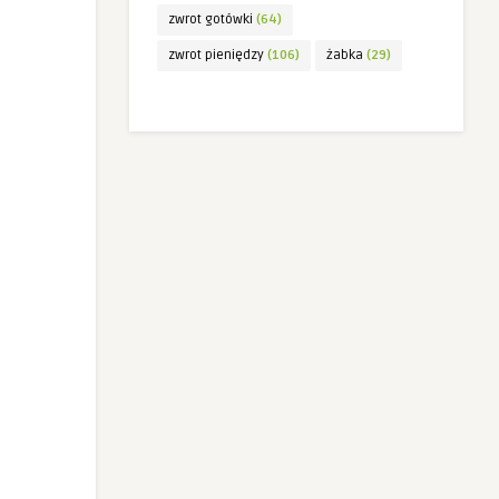
zwrot gotówki
(64)
zwrot pieniędzy
(106)
żabka
(29)