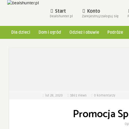
Start
Konto
Dealshunter.pl
Zarejestruj/zaloguj się
Dla dzieci
Dom i ogród
Odzież i obuwie
Podróże
lut 28, 2020
1861
Views
0 komentarzy
Promocja Sph
Op