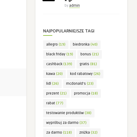
by
admin
NAJPOPULARNIEJSZE TAGI
allegro
(19)
biedronka
(40)
black friday
(19)
bonus
(21)
cashback
(139)
gratis
(81)
kawa
(20)
kod rabatowy
(26)
lidl
(26)
mcdonald's
(23)
prezent
(21)
promocja
(18)
rabat
(77)
testowanie produktów
(38)
wypróbuj za darmo
(37)
za darmo
(118)
zniżka
(32)