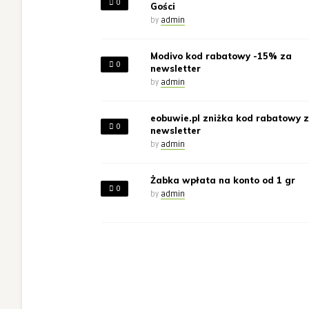
0
Gości
by
admin
Modivo kod rabatowy -15% za
0
newsletter
by
admin
eobuwie.pl zniżka kod rabatowy 
0
newsletter
by
admin
Żabka wpłata na konto od 1 gr
0
by
admin