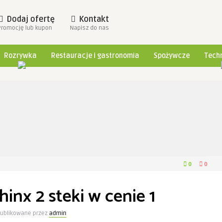
Dodaj ofertę
Kontakt
Promocję lub kupon
Napisz do nas
Rozrywka
Restauracje i gastronomia
Spożywcze
Techn
0
0
inx 2 steki w cenie 1
ublikowane przez
admin