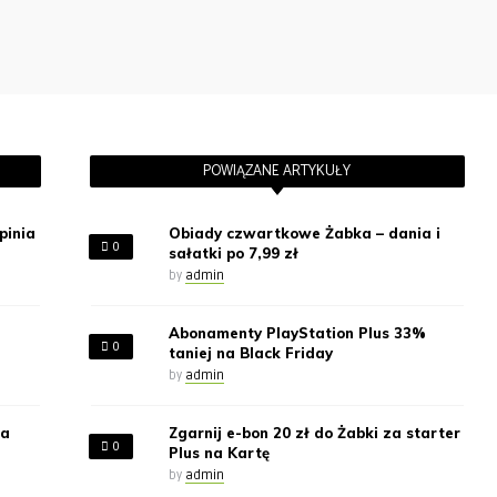
POWIĄZANE ARTYKUŁY
pinia
Obiady czwartkowe Żabka – dania i
0
sałatki po 7,99 zł
by
admin
Abonamenty PlayStation Plus 33%
0
taniej na Black Friday
by
admin
za
Zgarnij e-bon 20 zł do Żabki za starter
0
Plus na Kartę
by
admin