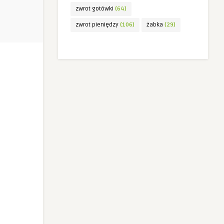
zwrot gotówki
(64)
zwrot pieniędzy
(106)
żabka
(29)