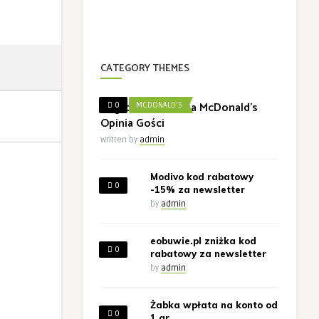
CATEGORY THEMES
Nagroda w Ankieta McDonald’s
0
MCDONALD'S
Opinia Gości
Written by
admin
Modivo kod rabatowy
0
-15% za newsletter
by
admin
eobuwie.pl zniżka kod
0
rabatowy za newsletter
by
admin
Żabka wpłata na konto od
0
1 gr