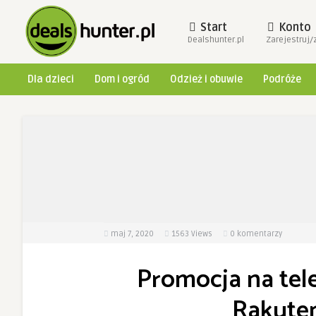
Start
Konto
Dealshunter.pl
Zarejestruj/
Dla dzieci
Dom i ogród
Odzież i obuwie
Podróże
maj 7, 2020
1563
Views
0 komentarzy
Promocja na tele
Rakuten