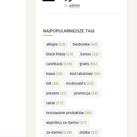
by
admin
NAJPOPULARNIEJSZE TAGI
allegro
(19)
biedronka
(40)
black friday
(19)
bonus
(21)
cashback
(139)
gratis
(81)
kawa
(20)
kod rabatowy
(26)
lidl
(26)
mcdonald's
(23)
prezent
(21)
promocja
(18)
rabat
(77)
testowanie produktów
(38)
wypróbuj za darmo
(37)
za darmo
(118)
zniżka
(32)