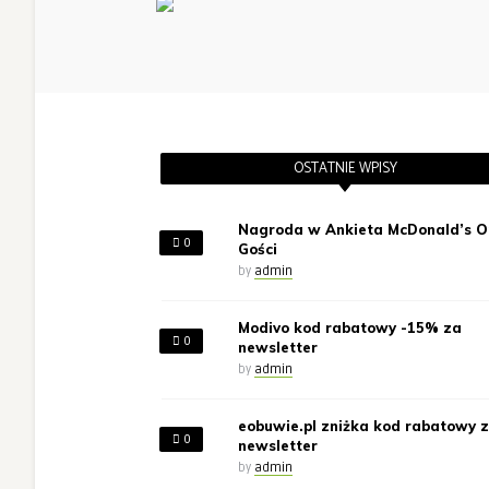
OSTATNIE WPISY
Nagroda w Ankieta McDonald’s O
0
Gości
by
admin
Modivo kod rabatowy -15% za
0
newsletter
by
admin
eobuwie.pl zniżka kod rabatowy 
0
newsletter
by
admin