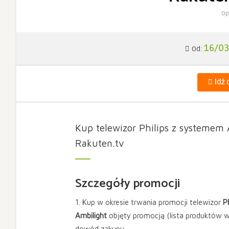
Op
16/0
Od:
Idź 
Kup telewizor Philips z systemem 
Rakuten.tv
Szczegóły promocji
1. Kup w okresie trwania promocji telewizor
P
Ambilight
objęty promocją (lista produktów w
dowód zakupu.