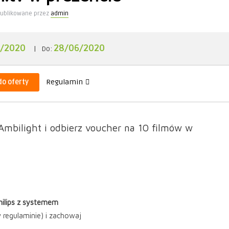
ublikowane przez
admin
3/2020
28/06/2020
|
Do:
do oferty
Regulamin
Ambilight i odbierz voucher na 10 filmów w
hilips z systemem
 regulaminie) i zachowaj