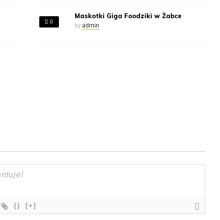
Maskotki Giga Foodziki w Żabce
0
by
admin
{}
[+]