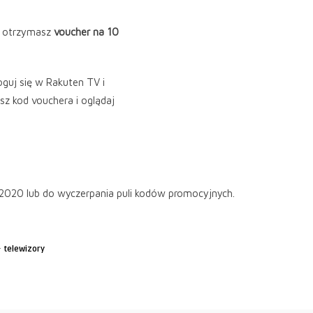
 a otrzymasz
voucher na 10
oguj się w Rakuten TV i
isz kod vouchera i oglądaj
020 lub do wyczerpania puli kodów promocyjnych.
·
telewizory