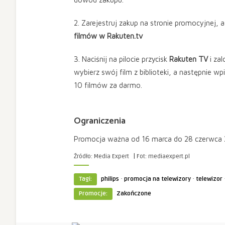
2. Zarejestruj zakup na stronie promocyjnej,
filmów w Rakuten.tv
3. Naciśnij na pilocie przycisk
Rakuten TV
i zal
wybierz swój film z biblioteki, a następnie wp
10 filmów za darmo.
Ograniczenia
Promocja ważna od 16 marca do 28 czerwca 2
|
Źródło: Media Expert
Fot: mediaexpert.pl
·
·
Tagi:
philips
promocja na telewizory
telewizor
Promocje:
Zakończone