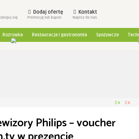
Dodaj ofertę
Kontakt
zaloguj się
Promocję lub kupon
Napisz do nas
Rozrywka
Restauracje i gastronomia
Spożywcze
Techn
0
0
wizory Philips – voucher
.tv w prezencie