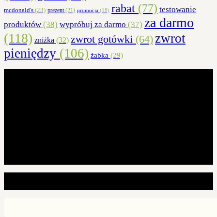
rabat
(77)
testowanie
mcdonald's
(23)
prezent
(21)
promocja
(18)
za darmo
produktów
(38)
wypróbuj za darmo
(37)
(118)
zwrot
zwrot gotówki
(64)
zniżka
(32)
pieniędzy
(106)
żabka
(29)
Łowcy najlepszych okazji i kuponów rabatowych
Copyright © 2021 - Dealshunter.pl