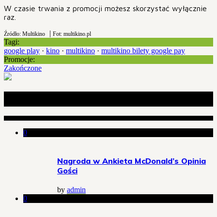
W czasie trwania z promocji możesz skorzystać wyłącznie
raz.
|
Źródło: Multikino
Fot: multikino.pl
Tagi:
google play
·
kino
·
multikino
·
multikino bilety google pay
Promocje:
Zakończone
Ostatnie wpisy
0
Nagroda w Ankieta McDonald’s Opinia
Gości
by
admin
0