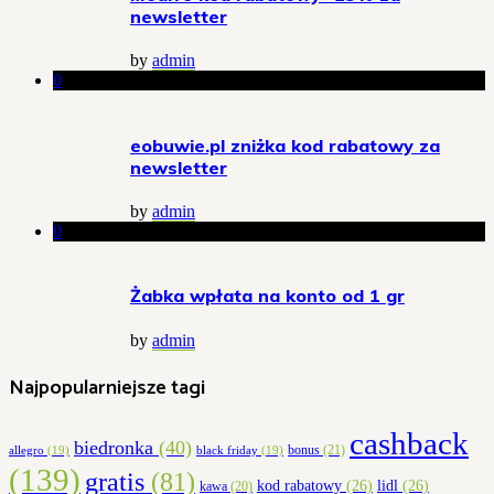
newsletter
by
admin
0
eobuwie.pl zniżka kod rabatowy za
newsletter
by
admin
0
Żabka wpłata na konto od 1 gr
by
admin
Najpopularniejsze tagi
cashback
biedronka
(40)
bonus
(21)
allegro
(19)
black friday
(19)
(139)
gratis
(81)
kod rabatowy
(26)
lidl
(26)
kawa
(20)