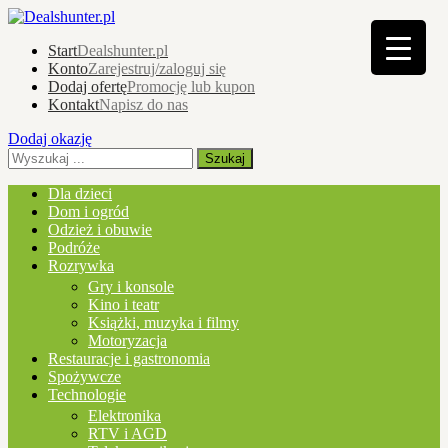
Start
Dealshunter.pl
Konto
Zarejestruj/zaloguj się
Dodaj ofertę
Promocję lub kupon
Kontakt
Napisz do nas
Dodaj okazję
Dla dzieci
Dom i ogród
Odzież i obuwie
Podróże
Rozrywka
Gry i konsole
Kino i teatr
Książki, muzyka i filmy
Motoryzacja
Restauracje i gastronomia
Spożywcze
Technologie
Elektronika
RTV i AGD