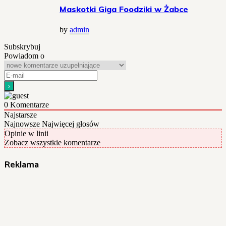
Maskotki Giga Foodziki w Żabce
by
admin
Subskrybuj
Powiadom o
0
Komentarze
Najstarsze
Najnowsze
Najwięcej głosów
Opinie w linii
Zobacz wszystkie komentarze
Reklama