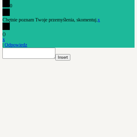
0
Chętnie poznam Twoje przemyślenia, skomentuj.
x
(
)
x
|
Odpowiedz
Insert