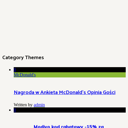
Category Themes
0
McDonald's
Nagroda w Ankieta McDonald’s Opinia Gości
Written by
admin
0
Modivo kod rabatowy -15% za