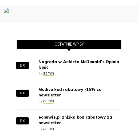
OSTATNIE WPISY
Nagroda w Ankieta McDonald’s Opinia
0
Gości
by
admin
Modivo kod rabatowy -15% za
0
newsletter
by
admin
eobuwie.pl zniżka kod rabatowy za
0
newsletter
by
admin