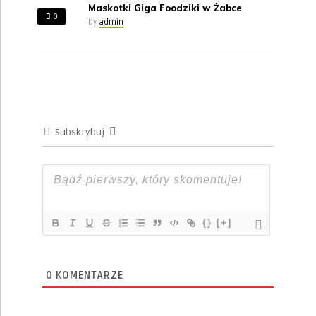
Maskotki Giga Foodziki w Żabce
0
by
admin
Subskrybuj
{}
[+]
0
KOMENTARZE