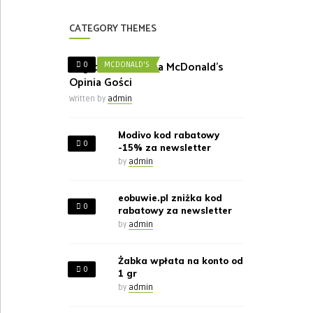
CATEGORY THEMES
Nagroda w Ankieta McDonald’s
0
MCDONALD'S
Opinia Gości
Written by
admin
Modivo kod rabatowy
0
-15% za newsletter
by
admin
eobuwie.pl zniżka kod
0
rabatowy za newsletter
by
admin
Żabka wpłata na konto od
0
1 gr
by
admin