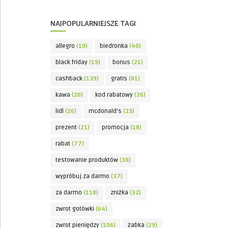
NAJPOPULARNIEJSZE TAGI
allegro
(19)
biedronka
(40)
black friday
(19)
bonus
(21)
cashback
(139)
gratis
(81)
kawa
(20)
kod rabatowy
(26)
lidl
(26)
mcdonald's
(23)
prezent
(21)
promocja
(18)
rabat
(77)
testowanie produktów
(38)
wypróbuj za darmo
(37)
za darmo
(118)
zniżka
(32)
zwrot gotówki
(64)
zwrot pieniędzy
(106)
żabka
(29)