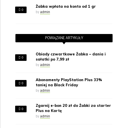
Żabka wpłata na konto od 1 gr
0
by
admin
POWIĄZANE ARTYKUŁY
Obiady czwartkowe Żabka – dania i
0
sałatki po 7,99 zł
by
admin
Abonamenty PlayStation Plus 33%
0
taniej na Black Friday
by
admin
Zgarnij e-bon 20 zł do Żabki za starter
0
Plus na Kartę
by
admin