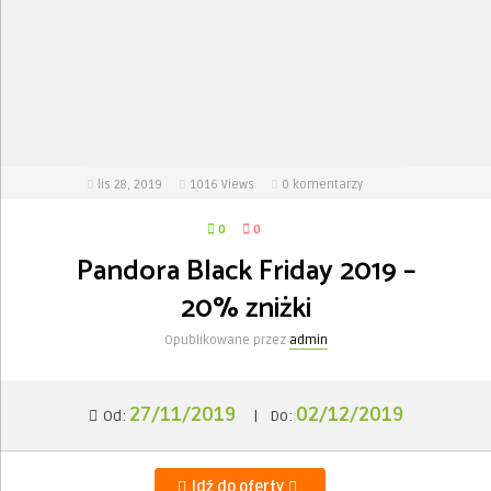
lis 28, 2019
1016
Views
0 komentarzy
0
0
Pandora Black Friday 2019 –
20% zniżki
Opublikowane przez
admin
27/11/2019
02/12/2019
Od:
|
Do:
Idź do oferty