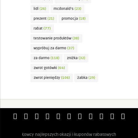
lidl
(26)
mcdonald's
(23)
prezent
(21)
promocja
(18)
rabat
(77)
testowanie produktów
(38)
wypróbuj za darmo
(37)
za darmo
(118)
zniżka
(32)
zwrot gotówki
(64)
zwrot pieniędzy
(106)
żabka
(29)
Łowcy najlepszych okazji i kuponów rabatowych