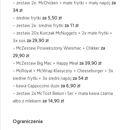
– zestaw 2x: McChicken + małe frytki + mały napój
za
34 zł
– średnie frytki
za 5,50 zł
– zestaw 2x: średnie frytki
za 11 zł
– zestaw 20x Kurczak McNuggets + 2x małe frytki +
3x sos
za 29,90 zł
– McZestaw Powiekszony Wieśmac + Chikker
za
29,90 zł
– McZestaw Big Mac + Happy Meal
za 39,90 zł
– McRoyal + McWrap Klasyczny + Cheeseburger + 3x
średnie frytki + 3x średni napój
za 54 zł
– kawa Cappuccino duże
za 6,90 zł
– zestaw 2x McTost Bekon i Ser + mała kawa czarna
albo z mlekiem
za 14,90 zł
Ograniczenia