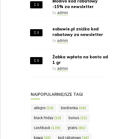
Modivo kod rabatowy
0
-15% za newsletter
by
admin
eobuwie.pl zniżka kod
0
rabatowy za newsletter
by
admin
Żabka wpłata na konto od
0
1 gr
by
admin
NAJPOPULARNIEJSZE TAGI
allegro
(19)
biedronka
(40)
black friday
(19)
bonus
(21)
cashback
(139)
gratis
(81)
kawa
(20)
kod rabatowy
(26)