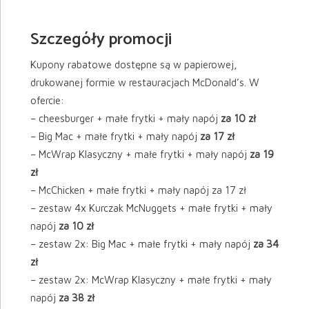
Szczegóły promocji
Kupony rabatowe dostępne są w papierowej,
drukowanej formie w restauracjach McDonald’s. W
ofercie:
– cheesburger + małe frytki + mały napój
za 10 zł
– Big Mac + małe frytki + mały napój
za 17 zł
– McWrap Klasyczny + małe frytki + mały napój
za 19
zł
– McChicken + małe frytki + mały napój za 17 zł
– zestaw 4x Kurczak McNuggets + małe frytki + mały
napój
za 10 zł
– zestaw 2x: Big Mac + małe frytki + mały napój
za 34
zł
– zestaw 2x: McWrap Klasyczny + małe frytki + mały
napój
za 38 zł