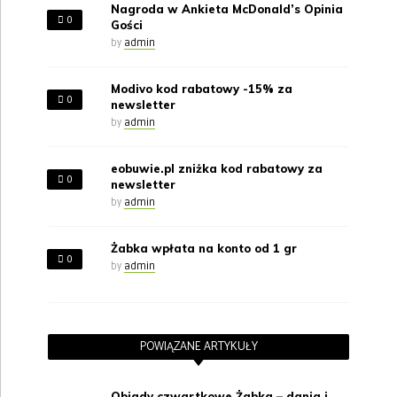
Nagroda w Ankieta McDonald’s Opinia
0
Gości
by
admin
Modivo kod rabatowy -15% za
0
newsletter
by
admin
eobuwie.pl zniżka kod rabatowy za
0
newsletter
by
admin
Żabka wpłata na konto od 1 gr
0
by
admin
POWIĄZANE ARTYKUŁY
Obiady czwartkowe Żabka – dania i