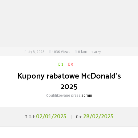
sty 8, 2025
1036
Views
0 komentarzy
1
0
Kupony rabatowe McDonald’s
2025
Opublikowane przez
admin
02/01/2025
28/02/2025
Od:
|
Do: