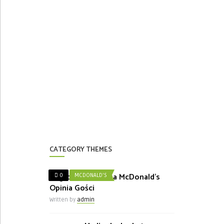
CATEGORY THEMES
Nagroda w Ankieta McDonald’s
0
MCDONALD'S
Opinia Gości
Written by
admin