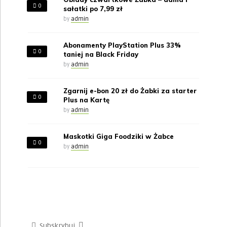
0
sałatki po 7,99 zł
by
admin
Abonamenty PlayStation Plus 33%
0
taniej na Black Friday
by
admin
Zgarnij e-bon 20 zł do Żabki za starter
0
Plus na Kartę
by
admin
Maskotki Giga Foodziki w Żabce
0
by
admin
Subskrybuj