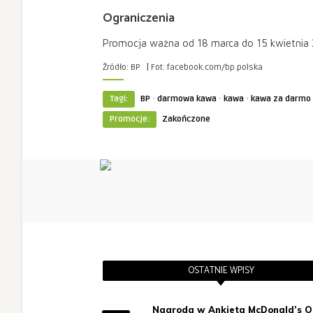
Ograniczenia
Promocja ważna od 18 marca do 15 kwietnia
|
Źródło: BP
Fot: facebook.com/bp.polska
·
·
·
Tagi:
BP
darmowa kawa
kawa
kawa za darmo
Promocje:
Zakończone
OSTATNIE WPISY
Nagroda w Ankieta McDonald’s O