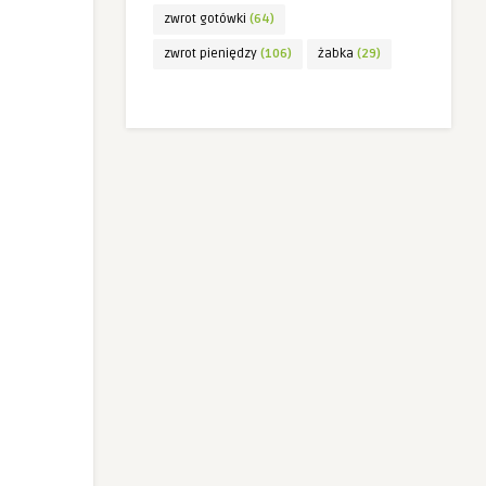
zwrot gotówki
(64)
zwrot pieniędzy
(106)
żabka
(29)