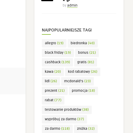
by
admin
NAJPOPULARNIEJSZE TAGI
allegro
(19)
biedronka
(40)
black friday
(19)
bonus
(21)
cashback
(139)
gratis
(81)
kawa
(20)
kod rabatowy
(26)
lidl
(26)
mcdonald's
(23)
prezent
(21)
promocja
(18)
rabat
(77)
testowanie produktów
(38)
wypróbuj za darmo
(37)
za darmo
(118)
zniżka
(32)