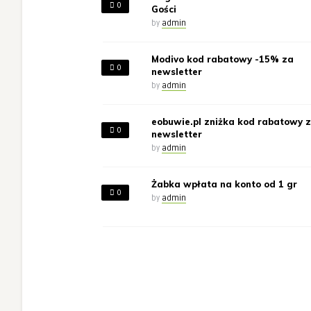
0
Gości
by
admin
Modivo kod rabatowy -15% za
0
newsletter
by
admin
eobuwie.pl zniżka kod rabatowy 
0
newsletter
by
admin
Żabka wpłata na konto od 1 gr
0
by
admin