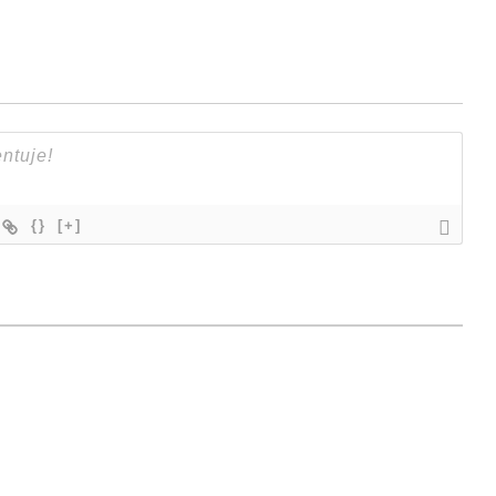
{}
[+]