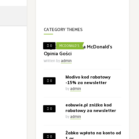
CATEGORY THEMES
Nagroda w Ankieta McDonald’s
0
MCDONALD'S
Opinia Gości
Written by
admin
Modivo kod rabatowy
0
-15% za newsletter
by
admin
eobuwie.pl zniżka kod
0
rabatowy za newsletter
by
admin
Żabka wpłata na konto od
0
1 gr