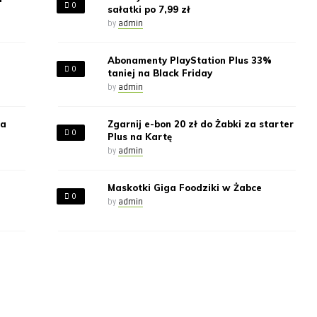
0
sałatki po 7,99 zł
by
admin
Abonamenty PlayStation Plus 33%
0
taniej na Black Friday
by
admin
za
Zgarnij e-bon 20 zł do Żabki za starter
0
Plus na Kartę
by
admin
Maskotki Giga Foodziki w Żabce
0
by
admin