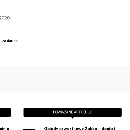
 2020.
·
za darmo
POWIĄZANE ARTYKUŁY
pinia
Obiady czwartkowe Żabka – dania i