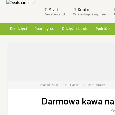
Start
Konto
Dealshunter.pl
Zarejestruj/zaloguj się
Dla dzieci
Dom i ogród
Odzież i obuwie
Podróże
mar 18, 2020
1563
Views
0 komentarzy
Darmowa kawa na 
Op