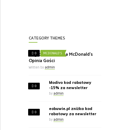
CATEGORY THEMES
Nagroda w Ankieta McDonald’s
0
MCDONALD'S
Opinia Gości
Written by
admin
Modivo kod rabatowy
0
-15% za newsletter
by
admin
eobuwie.pl zniżka kod
0
rabatowy za newsletter
by
admin