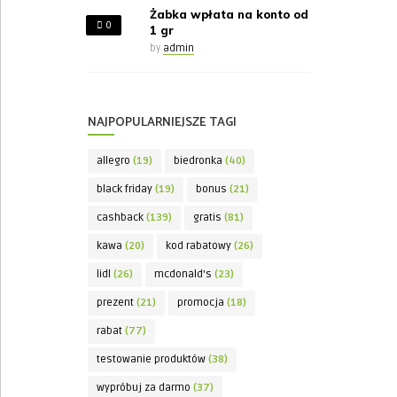
Żabka wpłata na konto od
0
1 gr
by
admin
NAJPOPULARNIEJSZE TAGI
allegro
(19)
biedronka
(40)
black friday
(19)
bonus
(21)
cashback
(139)
gratis
(81)
kawa
(20)
kod rabatowy
(26)
lidl
(26)
mcdonald's
(23)
prezent
(21)
promocja
(18)
rabat
(77)
testowanie produktów
(38)
wypróbuj za darmo
(37)