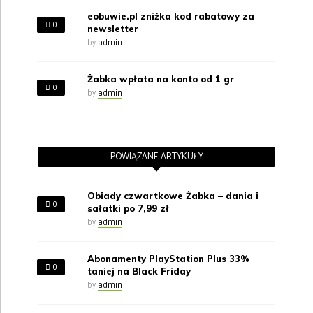
eobuwie.pl zniżka kod rabatowy za
0
newsletter
by
admin
Żabka wpłata na konto od 1 gr
0
by
admin
POWIĄZANE ARTYKUŁY
Obiady czwartkowe Żabka – dania i
0
sałatki po 7,99 zł
by
admin
Abonamenty PlayStation Plus 33%
0
taniej na Black Friday
by
admin