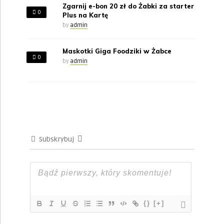
Zgarnij e-bon 20 zł do Żabki za starter
0
Plus na Kartę
by
admin
Maskotki Giga Foodziki w Żabce
0
by
admin
Subskrybuj
{}
[+]