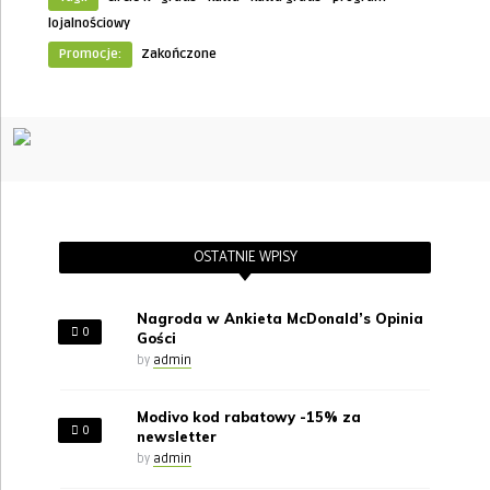
lojalnościowy
Promocje:
Zakończone
OSTATNIE WPISY
Nagroda w Ankieta McDonald’s Opinia
0
Gości
by
admin
Modivo kod rabatowy -15% za
0
newsletter
by
admin