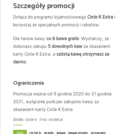
Szczegóły promocji
Dołącz do programu lojalnościowego
Circle K Extra
i
korzystaj ze specjalnych promocji i rabatów.
Dla fanów kawy
co 6 kawa gratis
. Wystarczy, że
dokonasz zakupu
5 dowolnych kaw
za okazaniem
karty Circle K Extra, a
szóstą kawę otrzymasz za
darmo
.
Ograniczenia
Promocja ważna od 9 grudnia 2020 do 31 grudnia
2021, wyłącznie podczas zakupów kawy za
okazaniem karty Circle K Extra.
|
Źródło: Circle K
Fot: circlek.pl
·
·
·
·
Tagi:
circle k
gratis
kawa
kawa gratis
program