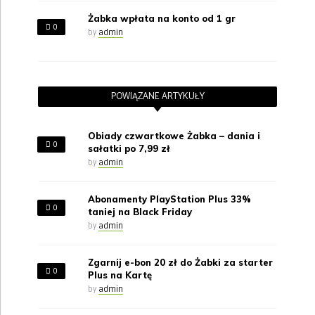
Żabka wpłata na konto od 1 gr
0
by
admin
POWIĄZANE ARTYKUŁY
Obiady czwartkowe Żabka – dania i
0
sałatki po 7,99 zł
by
admin
Abonamenty PlayStation Plus 33%
0
taniej na Black Friday
by
admin
Zgarnij e-bon 20 zł do Żabki za starter
0
Plus na Kartę
by
admin