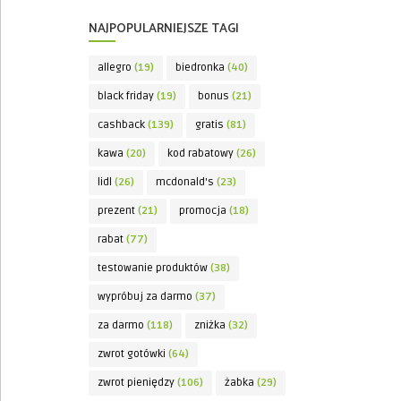
NAJPOPULARNIEJSZE TAGI
allegro
(19)
biedronka
(40)
black friday
(19)
bonus
(21)
cashback
(139)
gratis
(81)
kawa
(20)
kod rabatowy
(26)
lidl
(26)
mcdonald's
(23)
prezent
(21)
promocja
(18)
rabat
(77)
testowanie produktów
(38)
wypróbuj za darmo
(37)
za darmo
(118)
zniżka
(32)
zwrot gotówki
(64)
zwrot pieniędzy
(106)
żabka
(29)