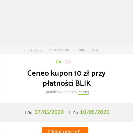
maj 7, 2020
1481
Views
0 komentarzy
0
0
Ceneo kupon 10 zł przy
płatności BLIK
Opublikowane przez
admin
07/05/2020
10/05/2020
Od:
|
Do:
Idź do oferty