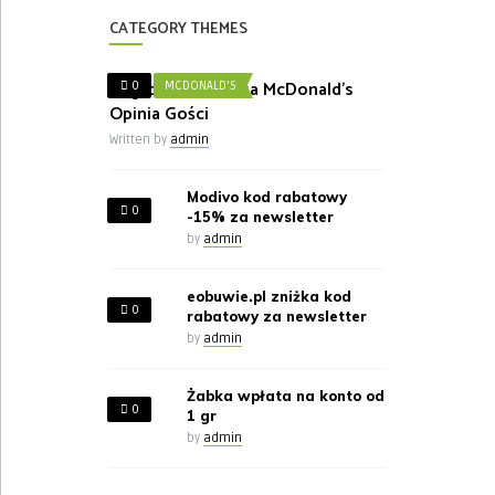
CATEGORY THEMES
Nagroda w Ankieta McDonald’s
0
MCDONALD'S
Opinia Gości
Written by
admin
Modivo kod rabatowy
0
-15% za newsletter
by
admin
eobuwie.pl zniżka kod
0
rabatowy za newsletter
by
admin
Żabka wpłata na konto od
0
1 gr
by
admin