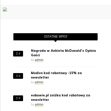
OSTATNIE WPISY
Nagroda w Ankieta McDonald’s Opinia
0
Gości
by
admin
Modivo kod rabatowy -15% za
0
newsletter
by
admin
eobuwie.pl zniżka kod rabatowy za
0
newsletter
by
admin