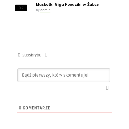
Maskotki Giga Foodziki w Żabce
0
by
admin
Subskrybuj
0
KOMENTARZE