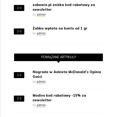
eobuwie.pl zniżka kod rabatowy za
0
newsletter
by
admin
Żabka wpłata na konto od 1 gr
0
by
admin
POWIĄZANE ARTYKUŁY
Nagroda w Ankieta McDonald’s Opinia
0
Gości
by
admin
Modivo kod rabatowy -15% za
0
newsletter
by
admin