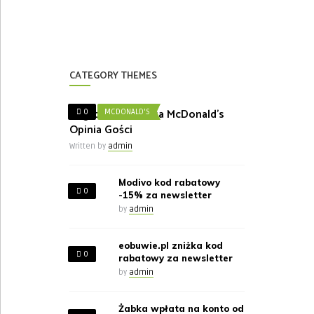
CATEGORY THEMES
Nagroda w Ankieta McDonald’s
0
MCDONALD'S
Opinia Gości
Written by
admin
Modivo kod rabatowy
0
-15% za newsletter
by
admin
eobuwie.pl zniżka kod
0
rabatowy za newsletter
by
admin
Żabka wpłata na konto od