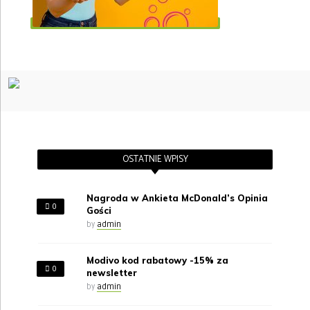
OSTATNIE WPISY
Nagroda w Ankieta McDonald’s Opinia
0
Gości
by
admin
Modivo kod rabatowy -15% za
0
newsletter
by
admin