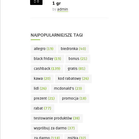
0
1 gr
by
admin
NAJPOPULARNIEJSZE TAGI
allegro
(19)
biedronka
(40)
black friday
(19)
bonus
(21)
cashback
(139)
gratis
(81)
kawa
(20)
kod rabatowy
(26)
lidl
(26)
mcdonald's
(23)
prezent
(21)
promocja
(18)
rabat
(77)
testowanie produktów
(38)
wypróbuj za darmo
(37)
za darmo
(118)
zniżka
(32)