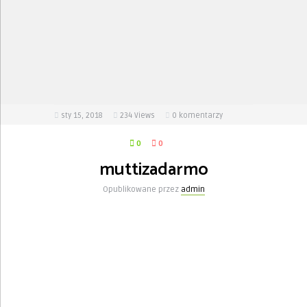
sty 15, 2018
234
Views
0 komentarzy
0
0
muttizadarmo
Opublikowane przez
admin