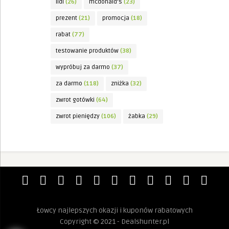
lidl
(26)
mcdonald's
(23)
prezent
(21)
promocja
(18)
rabat
(77)
testowanie produktów
(38)
wypróbuj za darmo
(37)
za darmo
(118)
zniżka
(32)
zwrot gotówki
(64)
zwrot pieniędzy
(106)
żabka
(29)
Łowcy najlepszych okazji i kuponów rabatowych
Copyright © 2021 - Dealshunter.pl