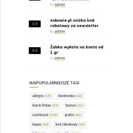
by
admin
eobuwie.pl zniżka kod
0
rabatowy za newsletter
by
admin
Żabka wpłata na konto od
0
1 gr
by
admin
NAJPOPULARNIEJSZE TAGI
allegro
(19)
biedronka
(40)
black friday
(19)
bonus
(21)
cashback
(139)
gratis
(81)
kawa
(20)
kod rabatowy
(26)