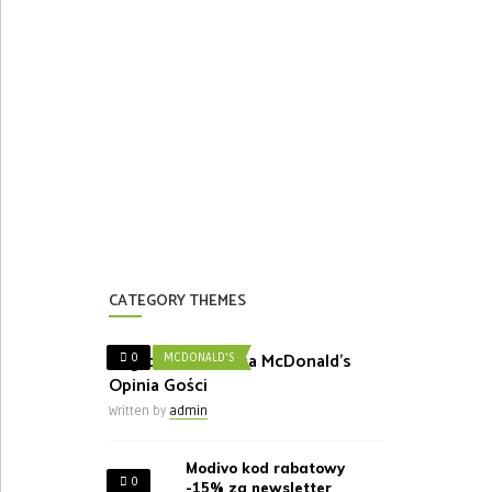
CATEGORY THEMES
Nagroda w Ankieta McDonald’s
0
MCDONALD'S
Opinia Gości
Written by
admin
Modivo kod rabatowy
0
-15% za newsletter