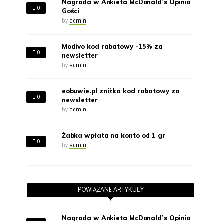
Nagroda w Ankieta McDonald’s Opinia
0
Gości
by
admin
Modivo kod rabatowy -15% za
0
newsletter
by
admin
eobuwie.pl zniżka kod rabatowy za
0
newsletter
by
admin
Żabka wpłata na konto od 1 gr
0
by
admin
POWIĄZANE ARTYKUŁY
Nagroda w Ankieta McDonald’s Opinia