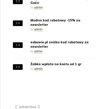
0
Gości
by
admin
Modivo kod rabatowy -15% za
0
newsletter
by
admin
eobuwie.pl zniżka kod rabatowy za
0
newsletter
by
admin
Żabka wpłata na konto od 1 gr
0
by
admin
Subskrybuj