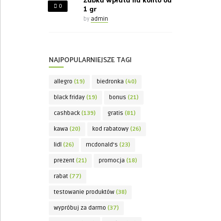
Żabka wpłata na konto od
0
1 gr
by
admin
NAJPOPULARNIEJSZE TAGI
allegro
(19)
biedronka
(40)
black friday
(19)
bonus
(21)
cashback
(139)
gratis
(81)
kawa
(20)
kod rabatowy
(26)
lidl
(26)
mcdonald's
(23)
prezent
(21)
promocja
(18)
rabat
(77)
testowanie produktów
(38)
wypróbuj za darmo
(37)