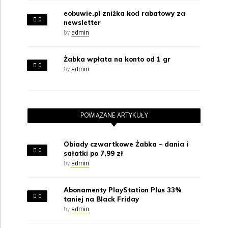
eobuwie.pl zniżka kod rabatowy za
0
newsletter
by
admin
Żabka wpłata na konto od 1 gr
0
by
admin
POWIĄZANE ARTYKUŁY
Obiady czwartkowe Żabka – dania i
0
sałatki po 7,99 zł
by
admin
Abonamenty PlayStation Plus 33%
0
taniej na Black Friday
by
admin