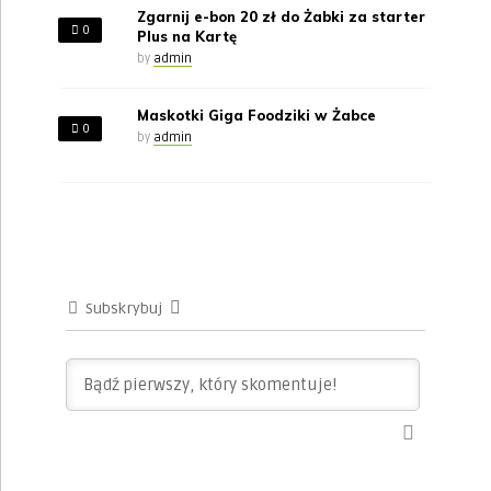
Zgarnij e-bon 20 zł do Żabki za starter
0
Plus na Kartę
by
admin
Maskotki Giga Foodziki w Żabce
0
by
admin
Subskrybuj