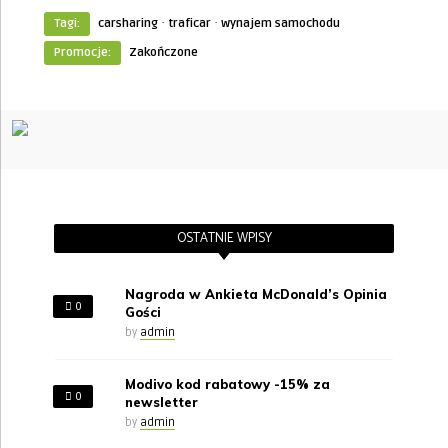
·
·
Tagi:
carsharing
traficar
wynajem samochodu
Promocje:
Zakończone
OSTATNIE WPISY
Nagroda w Ankieta McDonald’s Opinia
0
Gości
by
admin
Modivo kod rabatowy -15% za
0
newsletter
by
admin