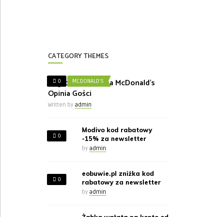
CATEGORY THEMES
Nagroda w Ankieta McDonald’s
0
MCDONALD'S
Opinia Gości
Written by
admin
Modivo kod rabatowy
0
-15% za newsletter
by
admin
eobuwie.pl zniżka kod
0
rabatowy za newsletter
by
admin