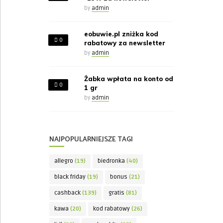
by
admin
eobuwie.pl zniżka kod
0
rabatowy za newsletter
by
admin
Żabka wpłata na konto od
0
1 gr
by
admin
NAJPOPULARNIEJSZE TAGI
allegro
(19)
biedronka
(40)
black friday
(19)
bonus
(21)
cashback
(139)
gratis
(81)
kawa
(20)
kod rabatowy
(26)