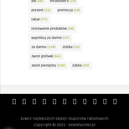
lidl
(26)
mcdonald's
(23)
prezent
(21)
promocja
(18)
rabat
(77)
testowanie produktów
(38)
wypróbuj za darmo
(37)
za darmo
(118)
zniżka
(32)
zwrot gotówki
(64)
zwrot pieniędzy
(106)
żabka
(29)
Łowcy najlepszych okazji i kuponów rabatowych
Copyright © 2021 - Dealshunter.pl