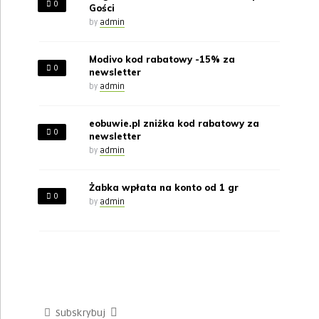
0
Gości
by
admin
Modivo kod rabatowy -15% za
0
newsletter
by
admin
eobuwie.pl zniżka kod rabatowy za
0
newsletter
by
admin
Żabka wpłata na konto od 1 gr
0
by
admin
Subskrybuj