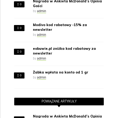
Nagroda w Ankieta McDonald’s Opinia
0
Gości
by
admin
Modivo kod rabatowy -15% za
0
newsletter
by
admin
eobuwie.pl zniżka kod rabatowy za
0
newsletter
by
admin
Żabka wpłata na konto od 1 gr
0
by
admin
POWIĄZANE ARTYKUŁY
Nagroda w Ankieta McDonald’s Opinia