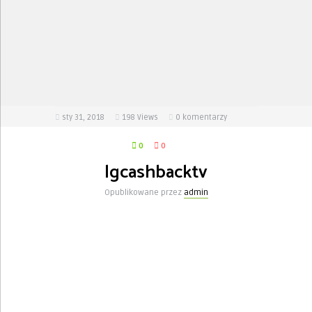
sty 31, 2018
198
Views
0 komentarzy
0
0
lgcashbacktv
Opublikowane przez
admin