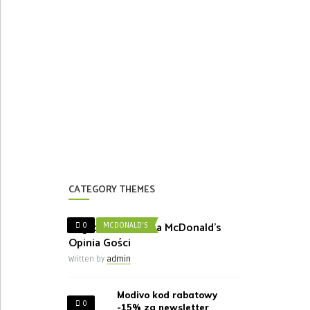
CATEGORY THEMES
Nagroda w Ankieta McDonald’s
0
MCDONALD'S
Opinia Gości
Written by
admin
Modivo kod rabatowy
0
-15% za newsletter