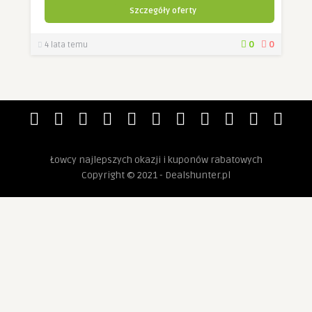
Szczegóły oferty
0
0
4 lata temu
Łowcy najlepszych okazji i kuponów rabatowych
Copyright © 2021 - Dealshunter.pl