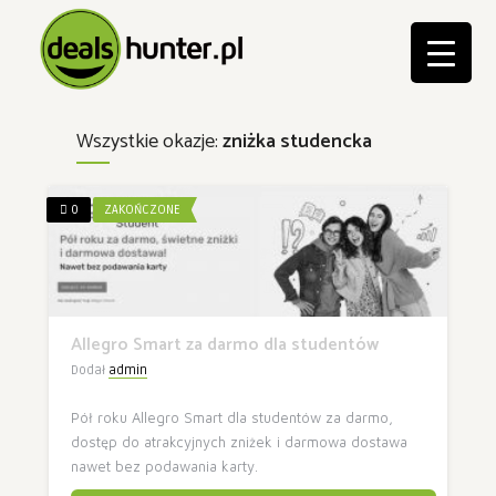
Wszystkie okazje:
zniżka studencka
0
ZAKOŃCZONE
Allegro Smart za darmo dla studentów
Dodał
admin
Pół roku Allegro Smart dla studentów za darmo,
dostęp do atrakcyjnych zniżek i darmowa dostawa
nawet bez podawania karty.