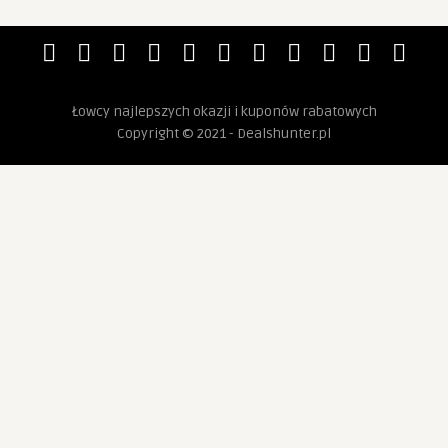
Łowcy najlepszych okazji i kuponów rabatowych
Copyright © 2021 - Dealshunter.pl