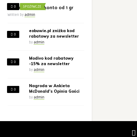
Żabka wpłata na konto od 1 gr
0
SPOŻYWCZE
Written by
admin
eobuwie.pl zniżka kod
0
rabatowy za newsletter
by
admin
Modivo kod rabatowy
0
-15% za newsletter
by
admin
Nagroda w Ankieta
0
McDonald’s Opinia Gości
by
admin