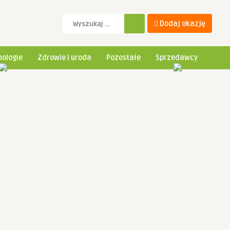
Dodaj okazję
ologie
Zdrowie i uroda
Pozostałe
Sprzedawcy