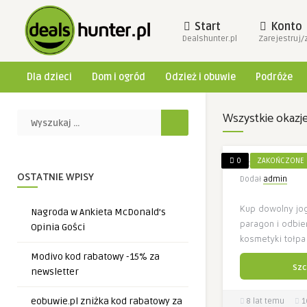
Start
Konto
Dealshunter.pl
Zarejestruj/
Dla dzieci
Dom i ogród
Odzież i obuwie
Podróże
Wszystkie okazj
Activia rabat
0
ZAKOŃCZONE
OSTATNIE WPISY
Dodał
admin
Kup dowolny jogu
Nagroda w Ankieta McDonald’s
paragon i odbie
Opinia Gości
kosmetyki tołpa
Modivo kod rabatowy -15% za
Szc
newsletter
eobuwie.pl zniżka kod rabatowy za
8 lat temu
1