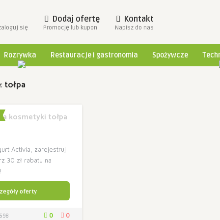
Dodaj ofertę
Kontakt
zaloguj się
Promocję lub kupon
Napisz do nas
Rozrywka
Restauracje i gastronomia
Spożywcze
Techn
e:
tołpa
 na kosmetyki tołpa
rt Activia, zarejestruj
rz 30 zł rabatu na
!
zegóły oferty
0
0
698