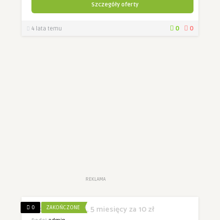
Szczegóły oferty
0
0
4 lata temu
REKLAMA
Promocja TIDAL 5 miesięcy za 10 zł
0
ZAKOŃCZONE