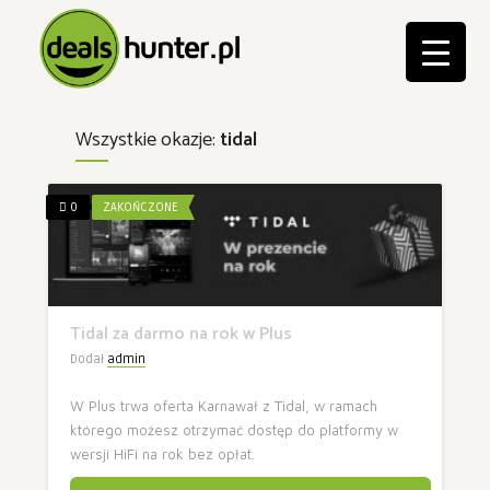
Wszystkie okazje:
tidal
0
ZAKOŃCZONE
Tidal za darmo na rok w Plus
Dodał
admin
W Plus trwa oferta Karnawał z Tidal, w ramach
którego możesz otrzymać dostęp do platformy w
wersji HiFi na rok bez opłat.