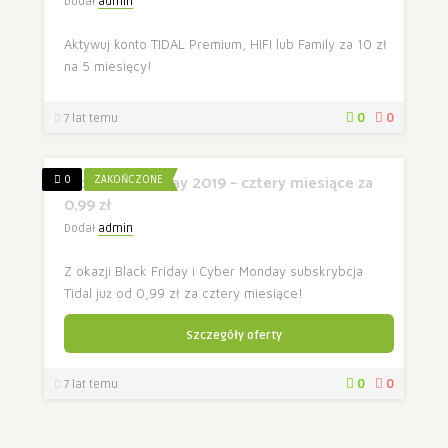
Dodał
admin
Aktywuj konto TIDAL Premium, HIFI lub Family za 10 zł
na 5 miesięcy!
0
0
7 lat temu
Tidal Black Friday 2019 – cztery miesiące za
0
ZAKOŃCZONE
0,99 zł
Dodał
admin
Z okazji Black Friday i Cyber Monday subskrybcja
Tidal już od 0,99 zł za cztery miesiące!
Szczegóły oferty
0
0
7 lat temu