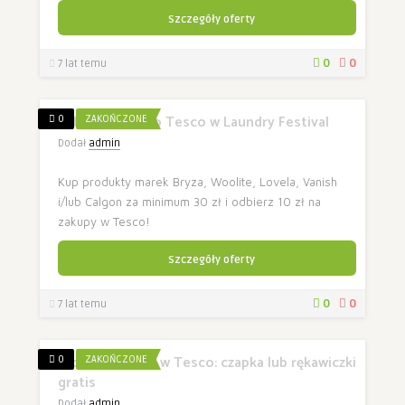
Szczegóły oferty
0
0
7 lat temu
Odbierz 10 zł do Tesco w Laundry Festival
0
ZAKOŃCZONE
Dodał
admin
Kup produkty marek Bryza, Woolite, Lovela, Vanish
i/lub Calgon za minimum 30 zł i odbierz 10 zł na
zakupy w Tesco!
Szczegóły oferty
0
0
7 lat temu
Promocja Milka w Tesco: czapka lub rękawiczki
0
ZAKOŃCZONE
gratis
Dodał
admin