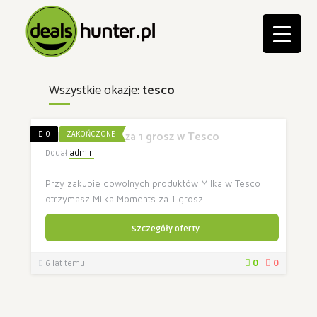
Wszystkie okazje:
tesco
Milka Moments za 1 grosz w Tesco
0
ZAKOŃCZONE
Dodał
admin
Przy zakupie dowolnych produktów Milka w Tesco
otrzymasz Milka Moments za 1 grosz.
Szczegóły oferty
0
0
6 lat temu