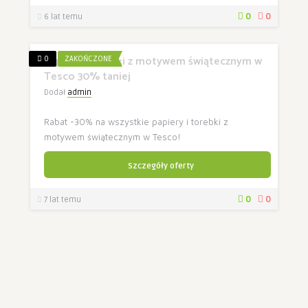
0
0
6 lat temu
Papiery i torebki z motywem świątecznym w
0
ZAKOŃCZONE
Tesco 30% taniej
Dodał
admin
Rabat -30% na wszystkie papiery i torebki z
motywem świątecznym w Tesco!
Szczegóły oferty
0
0
7 lat temu