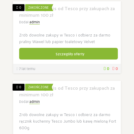
Świąteczny gratis od Tesco przy zakupach za
0
ZAKOŃCZONE
minimum 100 zł
Dodał
admin
Zrób dowolne zakupy w Tesco i odbierz za darmo
praliny Wawel lub papier toaletowy Velvet
Szczegóły oferty
0
0
7 lat temu
Świąteczny gratis od Tesco przy zakupach za
0
ZAKOŃCZONE
minimum 100 zł
Dodał
admin
Zrób dowolne zakupy w Tesco i odbierz za darmo
ręcznik kuchenny Tesco Jumbo lub kawę mieloną Fort
600g