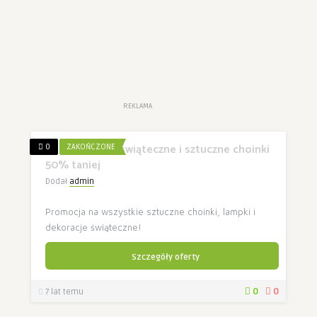
REKLAMA
Tesco ozdoby świąteczne i sztuczne choinki
0
ZAKOŃCZONE
50% taniej
Dodał
admin
Promocja na wszystkie sztuczne choinki, lampki i
dekoracje świąteczne!
Szczegóły oferty
0
0
7 lat temu