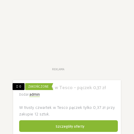
REKLAMA
Tłusty czwartek w Tesco – pączek 0,37 zł
0
ZAKOŃCZONE
Dodał
admin
W tłusty czwartek w Tesco pączek tylko 0,37 zł przy
zakupie 12 sztuk.
Szczegóły oferty