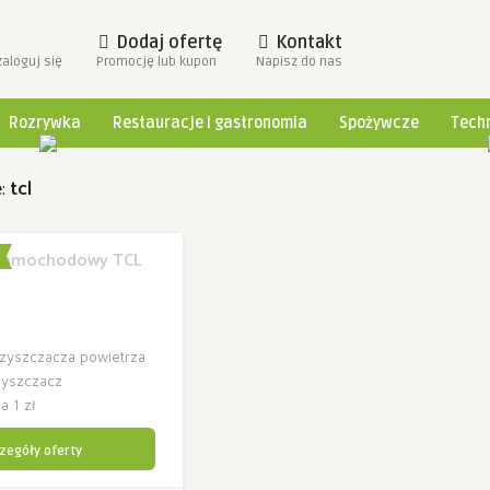
Dodaj ofertę
Kontakt
zaloguj się
Promocję lub kupon
Napisz do nas
Rozrywka
Restauracje i gastronomia
Spożywcze
Techn
e:
tcl
 samochodowy TCL
czyszczacza powietrza
zyszczacz
 1 zł
zegóły oferty