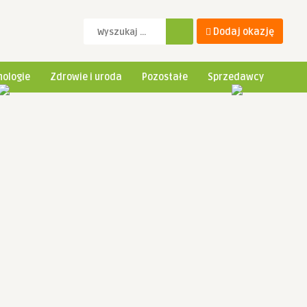
Dodaj okazję
ologie
Zdrowie i uroda
Pozostałe
Sprzedawcy