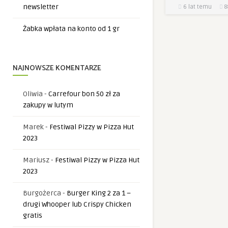
newsletter
6 lat temu
8
Żabka wpłata na konto od 1 gr
NAJNOWSZE KOMENTARZE
Oliwia
-
Carrefour bon 50 zł za
zakupy w lutym
Marek
-
Festiwal Pizzy w Pizza Hut
2023
Mariusz
-
Festiwal Pizzy w Pizza Hut
2023
Burgożerca
-
Burger King 2 za 1 –
drugi Whooper lub Crispy Chicken
gratis