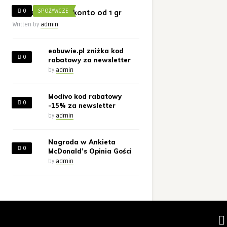
Żabka wpłata na konto od 1 gr
0
SPOŻYWCZE
Written by
admin
eobuwie.pl zniżka kod
0
rabatowy za newsletter
by
admin
Modivo kod rabatowy
0
-15% za newsletter
by
admin
Nagroda w Ankieta
0
McDonald’s Opinia Gości
by
admin