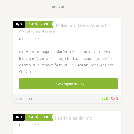
REKLAMA
Filmy z festiwalu Millenium Docs Against
0
ZAKOŃCZONE
Gravity za darmo
Dodał
admin
Od 8 do 18 maja na platformie Filmoteki Narodowej –
Instytutu Audiowizualnego będzie można obejrzeć za
darmo 20 filmów z festiwalu Millenium Docs Against
Gravity.
Szczegóły oferty
0
0
6 lat temu
Kino Świat filmy i seriale za darmo
0
ZAKOŃCZONE
Dodał
admin