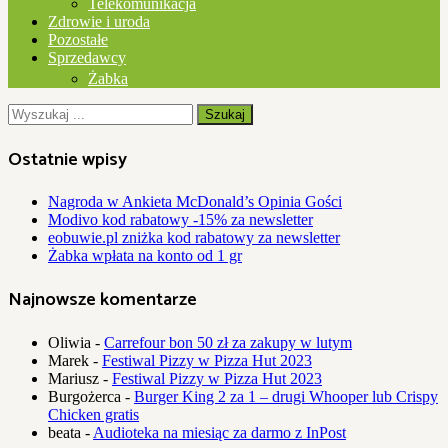
Telekomunikacja
Zdrowie i uroda
Pozostałe
Sprzedawcy
Żabka
Ostatnie wpisy
Nagroda w Ankieta McDonald’s Opinia Gości
Modivo kod rabatowy -15% za newsletter
eobuwie.pl zniżka kod rabatowy za newsletter
Żabka wpłata na konto od 1 gr
Najnowsze komentarze
Oliwia
-
Carrefour bon 50 zł za zakupy w lutym
Marek
-
Festiwal Pizzy w Pizza Hut 2023
Mariusz
-
Festiwal Pizzy w Pizza Hut 2023
Burgożerca
-
Burger King 2 za 1 – drugi Whooper lub Crispy
Chicken gratis
beata
-
Audioteka na miesiąc za darmo z InPost