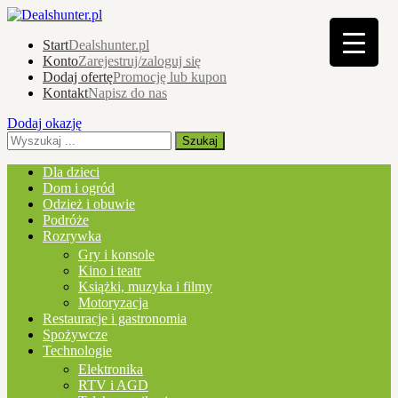
Start
Dealshunter.pl
Konto
Zarejestruj/zaloguj się
Dodaj ofertę
Promocję lub kupon
Kontakt
Napisz do nas
Dodaj okazję
Dla dzieci
Dom i ogród
Odzież i obuwie
Podróże
Rozrywka
Gry i konsole
Kino i teatr
Książki, muzyka i filmy
Motoryzacja
Restauracje i gastronomia
Spożywcze
Technologie
Elektronika
RTV i AGD