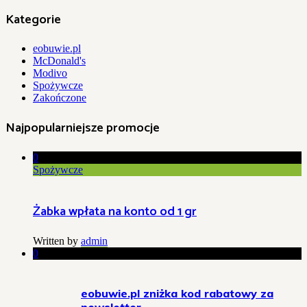
Kategorie
eobuwie.pl
McDonald's
Modivo
Spożywcze
Zakończone
Najpopularniejsze promocje
0
Spożywcze
Żabka wpłata na konto od 1 gr
Written by
admin
0
eobuwie.pl zniżka kod rabatowy za