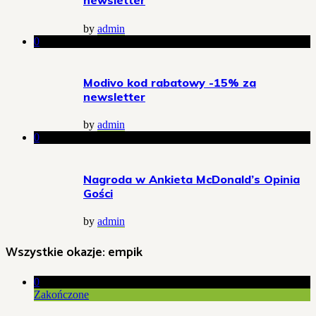
newsletter
by
admin
0
Modivo kod rabatowy -15% za
newsletter
by
admin
0
Nagroda w Ankieta McDonald’s Opinia
Gości
by
admin
Wszystkie okazje:
empik
0
Zakończone