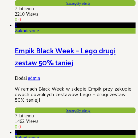
Szczegóły oferty
7 lat temu
2210
Views
0
0
0
Zakończone
Empik Black Week – Lego drugi
zestaw 50% taniej
Dodał
admin
W ramach Black Week w sklepie Empik przy zakupie
dwóch dowolnych zestawów Lego – drugi zestaw
50% taniej!
Szczegóły oferty
7 lat temu
1462
Views
0
0
0
Zakończone