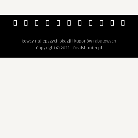
Łowcy najlepszych okazji i kuponów rabatowych
Copyright © 2021 - Dealshunter.pl