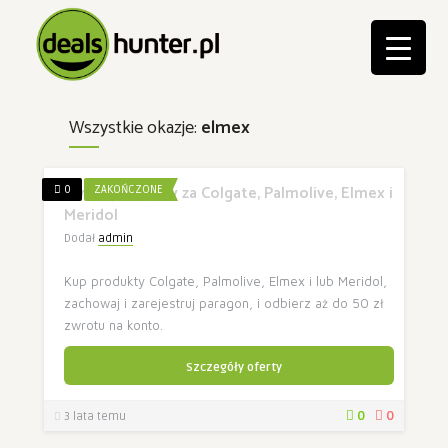
Wszystkie okazje:
elmex
Zwrot pieniędzy za Colgate, Palmolive, Elmex i
0
ZAKOŃCZONE
Meridol
Dodał
admin
Kup produkty Colgate, Palmolive, Elmex i lub Meridol,
zachowaj i zarejestruj paragon, i odbierz aż do 50 zł
zwrotu na konto.
Szczegóły oferty
0
0
3 lata temu