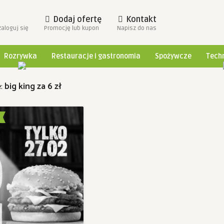
Dodaj ofertę
Kontakt
zaloguj się
Promocję lub kupon
Napisz do nas
Rozrywka
Restauracje i gastronomia
Spożywcze
Techn
e:
big king za 6 zł