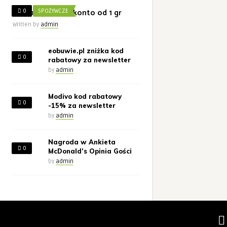
Żabka wpłata na konto od 1 gr
0
SPOŻYWCZE
Written by
admin
eobuwie.pl zniżka kod
0
rabatowy za newsletter
by
admin
Modivo kod rabatowy
0
-15% za newsletter
by
admin
Nagroda w Ankieta
0
McDonald’s Opinia Gości
by
admin