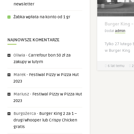
newsletter
Żabka wpłata na konto od 1 gr
Burger King – 
Dodał
admin
NAJNOWSZE KOMENTARZE
Tylko 27 lutego 
w Burger King
Oliwia
-
Carrefour bon 50 zł za
zakupy w lutym
6 lat temu
2
Marek
-
Festiwal Pizzy w Pizza Hut
2023
Mariusz
-
Festiwal Pizzy w Pizza Hut
2023
Burgożerca
-
Burger King 2 za 1 –
drugi Whooper lub Crispy Chicken
gratis