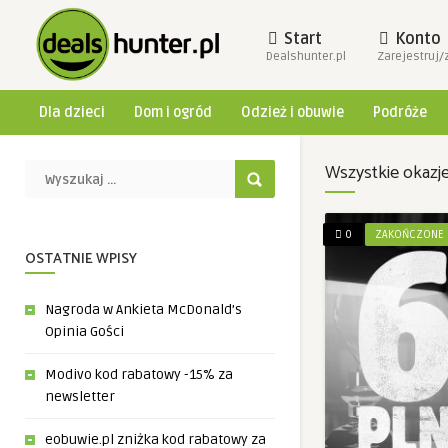
Start
Konto
Dealshunter.pl
Zarejestruj/
Dla dzieci
Dom i ogród
Odzież i obuwie
Podróże
Wszystkie okazj
0
ZAKOŃCZONE
OSTATNIE WPISY
Nagroda w Ankieta McDonald’s
Opinia Gości
Modivo kod rabatowy -15% za
newsletter
eobuwie.pl zniżka kod rabatowy za