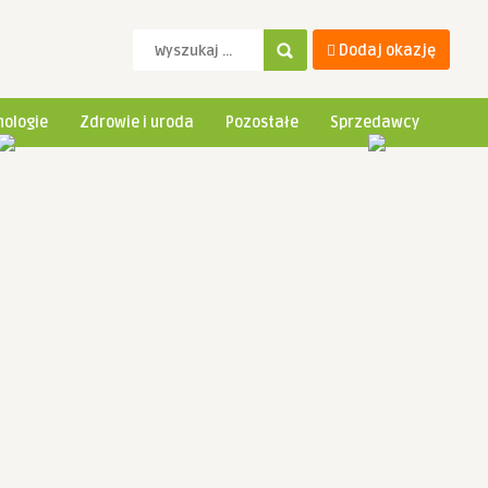
Dodaj okazję
ologie
Zdrowie i uroda
Pozostałe
Sprzedawcy