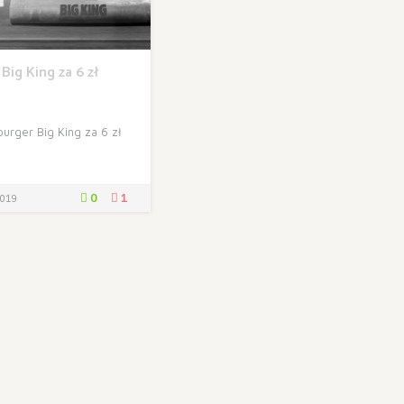
Big King za 6 zł
burger Big King za 6 zł
0
1
019