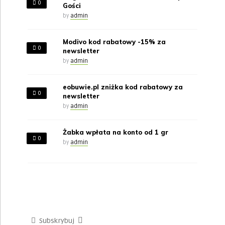
0
Gości
by
admin
Modivo kod rabatowy -15% za
0
newsletter
by
admin
eobuwie.pl zniżka kod rabatowy za
0
newsletter
by
admin
Żabka wpłata na konto od 1 gr
0
by
admin
Subskrybuj