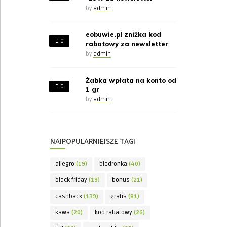
by
admin
eobuwie.pl zniżka kod
0
rabatowy za newsletter
by
admin
Żabka wpłata na konto od
0
1 gr
by
admin
NAJPOPULARNIEJSZE TAGI
allegro
(19)
biedronka
(40)
black friday
(19)
bonus
(21)
cashback
(139)
gratis
(81)
kawa
(20)
kod rabatowy
(26)