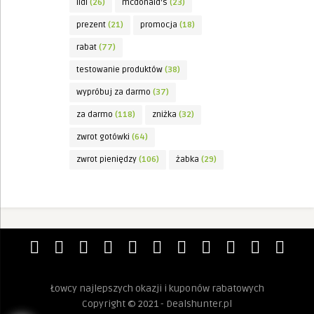
lidl
(26)
mcdonald's
(23)
prezent
(21)
promocja
(18)
rabat
(77)
testowanie produktów
(38)
wypróbuj za darmo
(37)
za darmo
(118)
zniżka
(32)
zwrot gotówki
(64)
zwrot pieniędzy
(106)
żabka
(29)
Łowcy najlepszych okazji i kuponów rabatowych
Copyright © 2021 - Dealshunter.pl