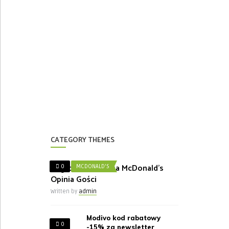
CATEGORY THEMES
Nagroda w Ankieta McDonald’s
0
MCDONALD'S
Opinia Gości
Written by
admin
Modivo kod rabatowy
0
-15% za newsletter