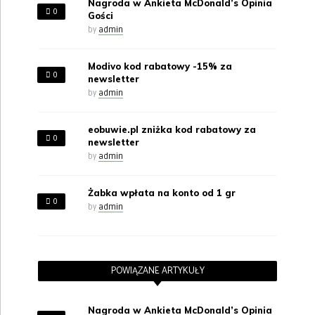
Nagroda w Ankieta McDonald’s Opinia
0
Gości
by
admin
Modivo kod rabatowy -15% za
0
newsletter
by
admin
eobuwie.pl zniżka kod rabatowy za
0
newsletter
by
admin
Żabka wpłata na konto od 1 gr
0
by
admin
POWIĄZANE ARTYKUŁY
Nagroda w Ankieta McDonald’s Opinia