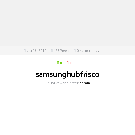
gru 16, 2019
183
Views
0 komentarzy
0
0
samsunghubfrisco
Opublikowane przez
admin