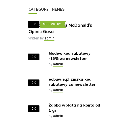
CATEGORY THEMES
Nagroda w Ankieta McDonald’s
0
MCDONALD'S
Opinia Gości
Written by
admin
Modivo kod rabatowy
0
-15% za newsletter
by
admin
eobuwie.pl zniżka kod
0
rabatowy za newsletter
by
admin
Żabka wpłata na konto od
0
1 gr
by
admin