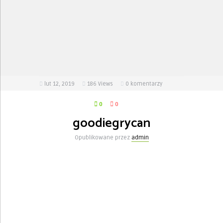
lut 12, 2019
186
Views
0 komentarzy
0
0
goodiegrycan
Opublikowane przez
admin