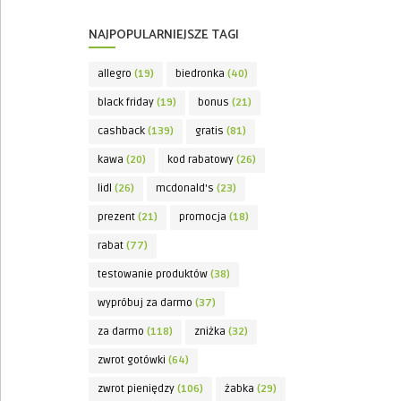
NAJPOPULARNIEJSZE TAGI
allegro
(19)
biedronka
(40)
black friday
(19)
bonus
(21)
cashback
(139)
gratis
(81)
kawa
(20)
kod rabatowy
(26)
lidl
(26)
mcdonald's
(23)
prezent
(21)
promocja
(18)
rabat
(77)
testowanie produktów
(38)
wypróbuj za darmo
(37)
za darmo
(118)
zniżka
(32)
zwrot gotówki
(64)
zwrot pieniędzy
(106)
żabka
(29)