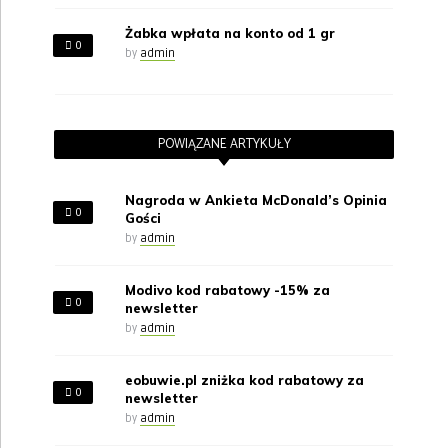
Żabka wpłata na konto od 1 gr
0
by
admin
POWIĄZANE ARTYKUŁY
Nagroda w Ankieta McDonald’s Opinia
0
Gości
by
admin
Modivo kod rabatowy -15% za
0
newsletter
by
admin
eobuwie.pl zniżka kod rabatowy za
0
newsletter
by
admin