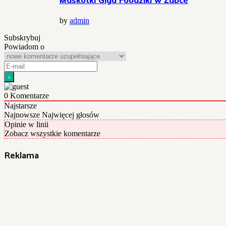
Maskotki Giga Foodziki w Żabce
by
admin
Subskrybuj
Powiadom o
0
Komentarze
Najstarsze
Najnowsze
Najwięcej głosów
Opinie w linii
Zobacz wszystkie komentarze
Reklama