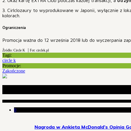
2. Okaż kartę EXTRA Club podczas każdej transakcji, a
otrzym
3. Cirlclozaury to wyprodukowane w Japonii, wyłącznie z lo
kolorach.
Ograniczenia
Promocja ważna do 12 września 2018 lub do wyczerpania zap
|
Źródło: Circle K
Fot: circlek.pl
Tagi:
circle k
Promocje:
Zakończone
Ostatnie wpisy
0
Nagroda w Ankieta McDonald’s Opinia Go