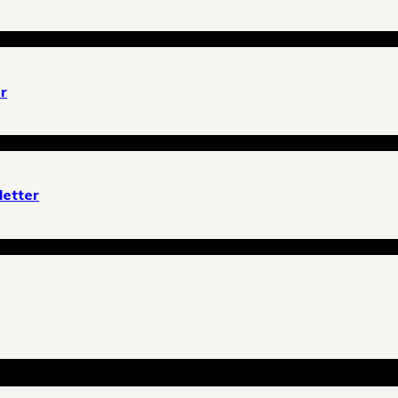
r
letter