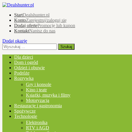
Start
Dealshunter.pl
Konto
Zarejestruj/zaloguj się
Dodaj ofertę
Promocję lub kupon
Kontakt
Napisz do nas
Dodaj okazję
Dla dzieci
Dom i ogród
Odzież i obuwie
Podróże
Rozrywka
Gry i konsole
Kino i teatr
Książki, muzyka i filmy
Motoryzacja
Restauracje i gastronomia
Spożywcze
Technologie
Elektronika
RTV i AGD