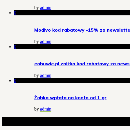
by
admin
0
Modivo kod rabatowy -15% za newslette
by
admin
0
eobuwie.pl zniżka kod rabatowy za news
by
admin
0
Żabka wpłata na konto od 1 gr
by
admin
Powiązane artykuły