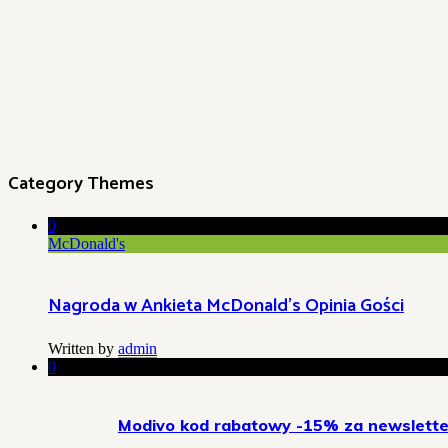
Category Themes
0
McDonald's
Nagroda w Ankieta McDonald’s Opinia Gości
Written by
admin
0
Modivo kod rabatowy -15% za newslette