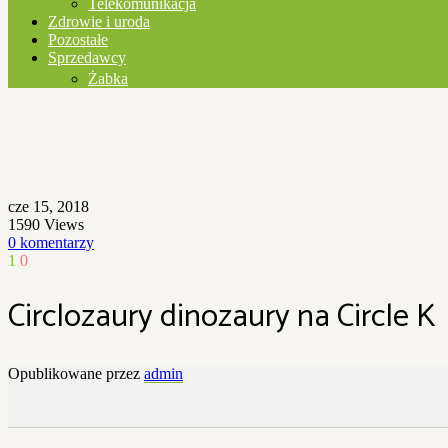
Telekomunikacja
Zdrowie i uroda
Pozostałe
Sprzedawcy
Żabka
cze 15, 2018
1590
Views
0 komentarzy
1
0
Circlozaury dinozaury na Circle K
Opublikowane przez
admin