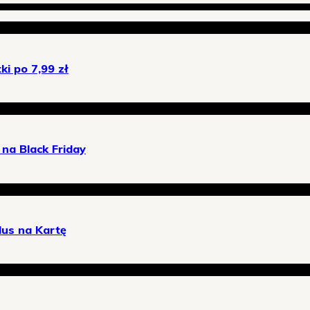
i po 7,99 zł
na Black Friday
lus na Kartę