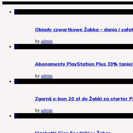
0
Obiady czwartkowe Żabka – dania i sałatk
by
admin
0
Abonamenty PlayStation Plus 33% taniej 
by
admin
0
Zgarnij e-bon 20 zł do Żabki za starter P
by
admin
0