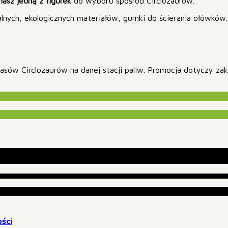
asz jedną z figurek
do wyboru spośród Circlozaurów.
kalnych, ekologicznych materiałów, gumki do ścierania ołówkó
asów Circlozaurów na danej stacji paliw. Promocja dotyczy z
ści