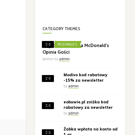
CATEGORY THEMES
Nagroda w Ankieta McDonald’s
0
MCDONALD'S
Opinia Gości
Written by
admin
Modivo kod rabatowy
0
-15% za newsletter
by
admin
eobuwie.pl zniżka kod
0
rabatowy za newsletter
by
admin
Żabka wpłata na konto od
0
1 gr