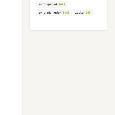
zwrot gotówki
(64)
zwrot pieniędzy
(106)
żabka
(29)